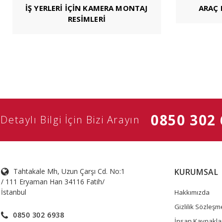
İŞ YERLERİ İÇİN KAMERA MONTAJ
ARAÇ
RESİMLERİ
0850 302
Detaylı Bilgi İçin Bizi Arayın
Tahtakale Mh, Uzun Çarşı Cd. No:1
KURUMSAL
/ 111 Eryaman Han 34116 Fatih/
İstanbul
Hakkımızda
Gizlilik Sözleşm
0850 302 6938
İnsan Kaynakla