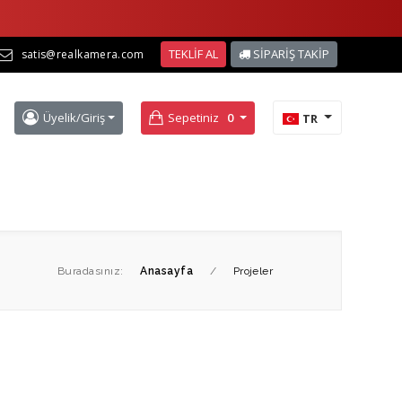
TEKLİF AL
SİPARİŞ TAKİP
satis@realkamera.com
Üyelik/Giriş
Sepetiniz
0
TR
Buradasınız:
Anasayfa
/
Projeler