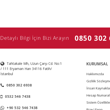
0850 302
Detaylı Bilgi İçin Bizi Arayın
Tahtakale Mh, Uzun Çarşı Cd. No:1
KURUMSAL
/ 111 Eryaman Han 34116 Fatih/
İstanbul
Hakkımızda
Gizlilik Sözleşm
0850 302 6938
İnsan Kaynakla
Hesap Numaral
0532 546 7438
Sistem Özellikle
+90 532 546 7438
Bize Ulaşın