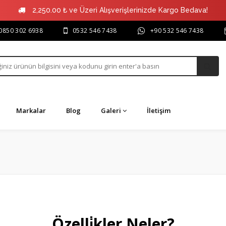
2,250.00 ₺ ve Üzeri Alışverişlerinizde Kargo Bedava!
0850 302 6938
0532 546 7438
+90 532 546 7438
Markalar
Blog
Galeri
İletişim
Özelli̇kler Neler?