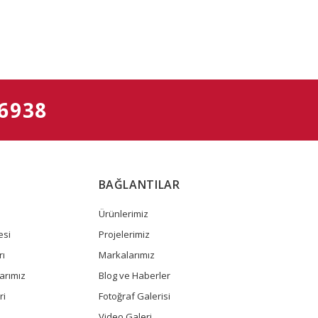
 6938
BAĞLANTILAR
Ürünlerimiz
esi
Projelerimiz
rı
Markalarımız
arımız
Blog ve Haberler
ri
Fotoğraf Galerisi
Video Galeri