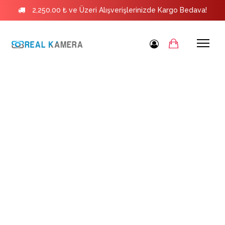
2,250.00 ₺ ve Üzeri Alışverişlerinizde Kargo Bedava!