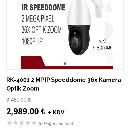
RK-4001 2 MP IP Speeddome 36x Kamera
Optik Zoom
3,450.00
₺
2,989.00
₺
+ KDV
★
★
★
★
★
(0 Değerlendirme)