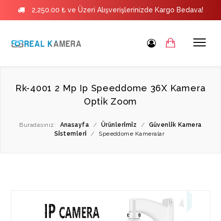
2,250.00 ₺ ve Üzeri Alışverişlerinizde Kargo Bedava!
Rk-4001 2 Mp Ip Speeddome 36X Kamera
Opti̇k Zoom
Buradasınız:
Anasayfa
/
Ürünleri̇mi̇z
/
Güvenli̇k Kamera
Si̇stemleri̇
/
Speeddome Kameralar