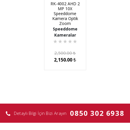
RK-4002 AHD 2
MP 10X
Speeddome
Kamera Optik
Zoom
Speeddome
Kameralar
★
★
★
★
★
2,500.00
₺
2,150.00
₺
0850 302 6938
Detaylı Bilgi İçin Bizi Arayın