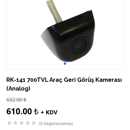
RK-141 700TVL Araç Geri Görüş Kamerası
(Analog)
632.00
₺
610.00
₺
+ KDV
★
★
★
★
★
(0 Değerlendirme)