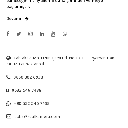
edineceğinin sinyallerini daha şimdiden vermeye
başlamıştır.
Devamı
Tahtakale Mh, Uzun Çarşı Cd. No:1 / 111 Eryaman Han
34116 Fatih/İstanbul
0850 302 6938
0532 546 7438
+90 532 546 7438
satis@realkamera.com