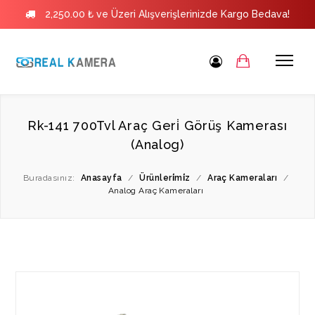
2,250.00 ₺ ve Üzeri Alışverişlerinizde Kargo Bedava!
Rk-141 700Tvl Araç Geri̇ Görüş Kamerası
(Analog)
Buradasınız:
Anasayfa
/
Ürünleri̇mi̇z
/
Araç Kameraları
/
Analog Araç Kameraları