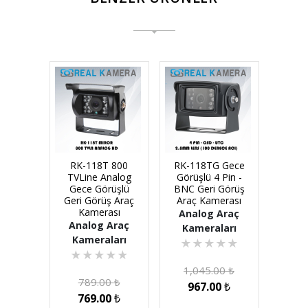
RK-118T 800
RK-118TG Gece
TVLine Analog
Görüşlü 4 Pin -
Gece Görüşlü
BNC Geri Görüş
Geri Görüş Araç
Araç Kamerası
Kamerası
Analog Araç
Analog Araç
Kameraları
Kameraları
★
★
★
★
★
★
★
★
★
★
1,045.00
₺
789.00
₺
967.00
₺
769.00
₺