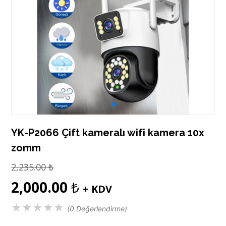
YK-P2066 Çift kameralı wifi kamera 10x
zomm
2,235.00
₺
2,000.00
₺
+ KDV
★
★
★
★
★
(0 Değerlendirme)