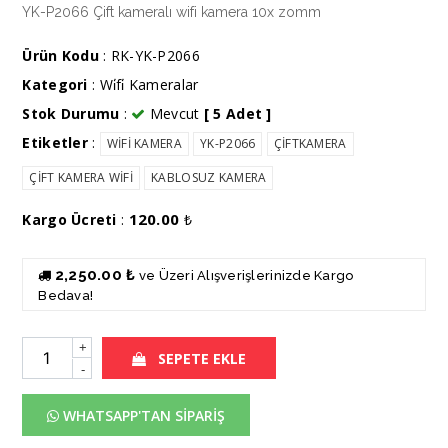
YK-P2066 Çift kameralı wifi kamera 10x zomm
Ürün Kodu
: RK-YK-P2066
Kategori
:
Wi̇fi̇ Kameralar
Stok Durumu
:
Mevcut
[ 5 Adet ]
Etiketler
:
WİFİ KAMERA
YK-P2066
ÇİFTKAMERA
ÇİFT KAMERA WİFİ
KABLOSUZ KAMERA
120.00
Kargo Ücreti
:
₺
2,250.00 ₺
ve Üzeri Alışverişlerinizde Kargo
Bedava!
+
SEPETE EKLE
-
WHATSAPP'TAN SİPARİŞ