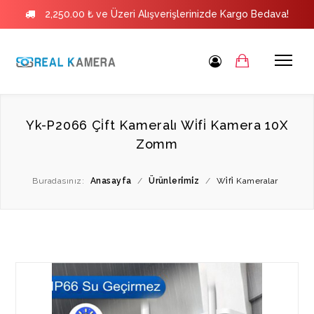
2,250.00 ₺ ve Üzeri Alışverişlerinizde Kargo Bedava!
Yk-P2066 Çi̇ft Kameralı Wi̇fi̇ Kamera 10X
Zomm
Buradasınız:
Anasayfa
/
Ürünleri̇mi̇z
/
Wi̇fi̇ Kameralar