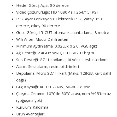
Hedef Görüş Açısı: 80 derece
Video Çözünürlüğü: HD 1080P (H.264/15FPS)
PTZ Ayar Fonksiyonu: Elektronik PTZ, yatay 350
derece, dikey 90 derece
Gece Görüş: IR-CUT otomatik anahtarlama, 8 metre
Wifi Anten Modu: Dahili anten
Minimum Aydınlatma: 0.02Lux (F2.0, VGC açık)
Ağ Desteği: 2.4GHz Wi-Fi, IEEE802.11b/g/n
Ses Desteği: G711 kodlama, iki yönlü sesli interkom
Alarm: Sesli alarm, resim bildirimleri
Depolama: Micro SD/TF kart (Maks. 128GB, kart dahil
değil)
Güç Kaynağı: AC 110-240V, 50-60Hz, 6W
Çalışma Ortamı: -10°C ile 50°C arası, nem %95'ten az
(yoğuşma yok)
Kurulum: Kaldırma
Ürün Avantajları: