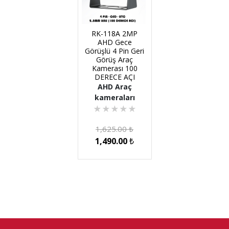
RK-118A 2MP
AHD Gece
Görüşlü 4 Pin Geri
Görüş Araç
Kamerası 100
DERECE AÇI
AHD Araç
kameraları
★
★
★
★
★
1,625.00
₺
1,490.00
₺