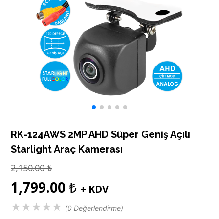
RK-124AWS 2MP AHD Süper Geniş Açılı
Starlight Araç Kamerası
2,150.00
₺
1,799.00
₺
+ KDV
★
★
★
★
★
(0 Değerlendirme)