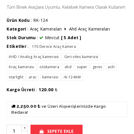
Tüm Binek Araçlara Uyumlu, Kelebek Kamera Olarak Kullanım
Ürün Kodu
: RK-124
Kategori
:
Araç Kameraları
Ahd Araç Kameraları
Stok Durumu
:
Mevcut
[ 5 Adet ]
Etiketler
:
170 Derece Araç Kamera
AHD / Analog Araç kamerası
Geri vites kamerası
Araç kamerası
otokamera
ahd
super
genis
acili
starlight
arac
kamerasi
rk-124AW
120.00
Kargo Ücreti
:
₺
2,250.00 ₺
ve Üzeri Alışverişlerinizde Kargo
Bedava!
+
SEPETE EKLE