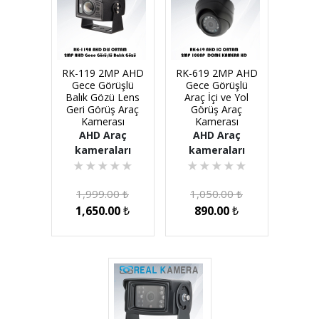
RK-119 2MP AHD
RK-619 2MP AHD
Gece Görüşlü
Gece Görüşlü
Balık Gözü Lens
Araç İçi ve Yol
Geri Görüş Araç
Görüş Araç
Kamerası
Kamerası
AHD Araç
AHD Araç
kameraları
kameraları
★
★
★
★
★
★
★
★
★
★
1,999.00
₺
1,050.00
₺
1,650.00
₺
890.00
₺