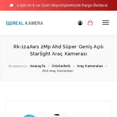
2,250.00 ₺ ve Üzeri Alışverişlerinizde Kargo Bedava!
Rk-124Aws 2Mp Ahd Süper Geni̇ş Açılı
Starli̇ght Araç Kamerası
Buradasınız:
Anasayfa
/
Ürünleri̇mi̇z
/
Araç Kameraları
/
Ahd Araç Kameraları