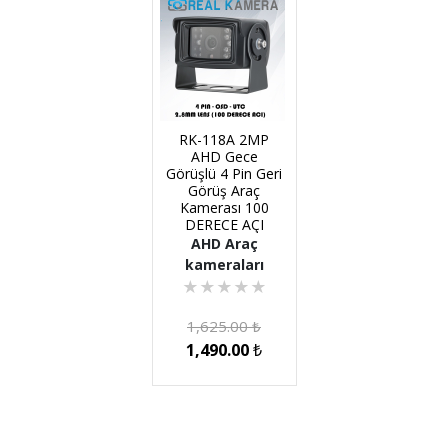
RK-118A 2MP
AHD Gece
Görüşlü 4 Pin Geri
Görüş Araç
Kamerası 100
DERECE AÇI
AHD Araç
kameraları
★
★
★
★
★
1,625.00
₺
1,490.00
₺