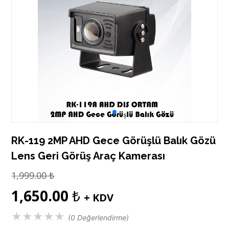
RK-119 2MP AHD Gece Görüşlü Balık Gözü
Lens Geri Görüş Araç Kamerası
1,999.00
₺
1,650.00
₺
+ KDV
★
★
★
★
★
(0 Değerlendirme)