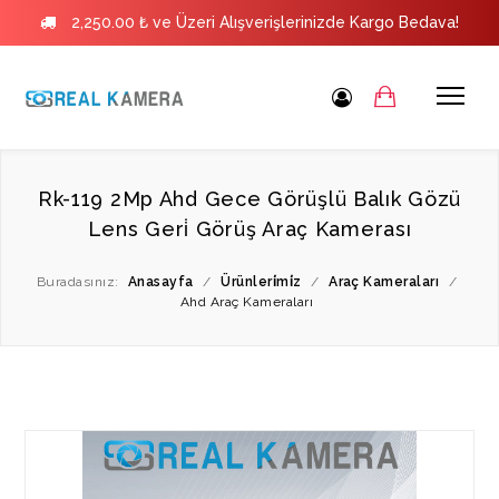
2,250.00 ₺ ve Üzeri Alışverişlerinizde Kargo Bedava!
Rk-119 2Mp Ahd Gece Görüşlü Balık Gözü
Lens Geri̇ Görüş Araç Kamerası
Buradasınız:
Anasayfa
/
Ürünleri̇mi̇z
/
Araç Kameraları
/
Ahd Araç Kameraları