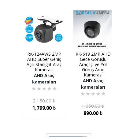
RK-124AWS 2MP
RK-619 2MP AHD
AHD Süper Geniş
Gece Görüşlü
Açılı Starlight Araç
Araç İçi ve Yol
Kamerası
Görüş Araç
Kamerası
AHD Araç
AHD Araç
kameraları
kameraları
★
★
★
★
★
★
★
★
★
★
2,150.00
₺
1,050.00
₺
1,799.00
₺
890.00
₺