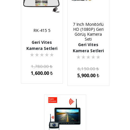
7 Inch Monitörlü
HD (1080P) Geri
RK-415 5
Görüş Kamera
Seti
Geri Vites
Geri Vites
Kamera Setleri
Kamera Setleri
★
★
★
★
★
★
★
★
★
★
1,780.00
₺
6,150.00
₺
1,600.00
₺
5,900.00
₺