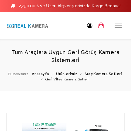
2,250.00 ₺ ve Üzeri Alışverişlerinizde Kargo Bedava!
Tüm Araçlara Uygun Geri̇ Görüş Kamera
Si̇stemleri̇
Buradasınız:
Anasayfa
/
Ürünleri̇mi̇z
/
Araç Kamera Setleri̇
/
Geri̇ Vi̇tes Kamera Setleri̇