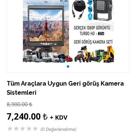
Tüm Araçlara Uygun Geri görüş Kamera
Sistemleri
8,900.00
₺
7,240.00
₺
+ KDV
★
★
★
★
★
(0 Değerlendirme)