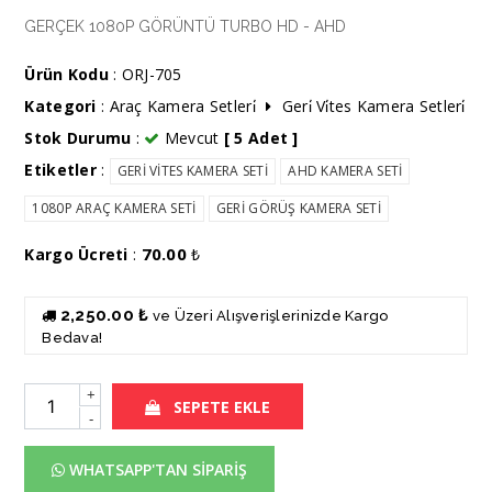
GERÇEK 1080P GÖRÜNTÜ TURBO HD - AHD
Ürün Kodu
: ORJ-705
Kategori
:
Araç Kamera Setleri̇
Geri̇ Vi̇tes Kamera Setleri̇
Stok Durumu
:
Mevcut
[ 5 Adet ]
Etiketler
:
GERİ VİTES KAMERA SETİ
AHD KAMERA SETİ
1080P ARAÇ KAMERA SETİ
GERİ GÖRÜŞ KAMERA SETİ
70.00
Kargo Ücreti
:
₺
2,250.00 ₺
ve Üzeri Alışverişlerinizde Kargo
Bedava!
+
SEPETE EKLE
-
WHATSAPP'TAN SİPARİŞ