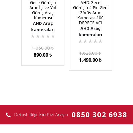
Gece Görüşlü
AHD Gece
Araç İçi ve Yol
Görüşlü 4 Pin Geri
Görüş Araç
Görüş Araç
Kamerası
Kamerası 100
DERECE AÇI
AHD Araç
AHD Araç
kameraları
kameraları
★
★
★
★
★
★
★
★
★
★
1,050.00
₺
1,625.00
₺
890.00
₺
1,490.00
₺
0850 302 6938
Detaylı Bilgi İçin Bizi Arayın