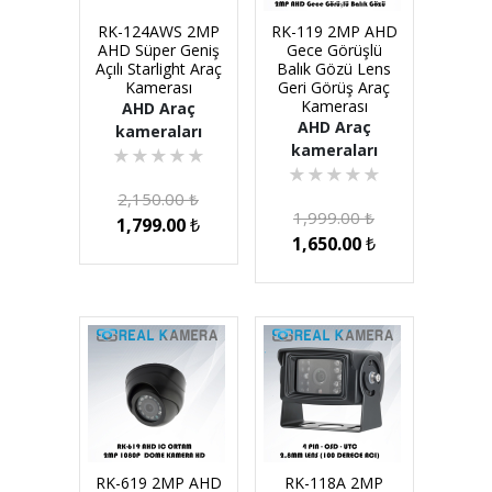
RK-124AWS 2MP
RK-119 2MP AHD
AHD Süper Geniş
Gece Görüşlü
Açılı Starlight Araç
Balık Gözü Lens
Kamerası
Geri Görüş Araç
Kamerası
AHD Araç
AHD Araç
kameraları
kameraları
★
★
★
★
★
★
★
★
★
★
2,150.00
₺
1,999.00
₺
1,799.00
₺
1,650.00
₺
RK-619 2MP AHD
RK-118A 2MP