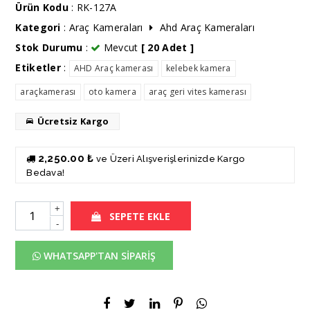
Ürün Kodu
: RK-127A
Kategori
:
Araç Kameraları
Ahd Araç Kameraları
Stok Durumu
:
Mevcut
[ 20 Adet ]
Etiketler
:
AHD Araç kamerası
kelebek kamera
araçkamerası
oto kamera
araç geri vites kamerası
Ücretsiz Kargo
2,250.00 ₺
ve Üzeri Alışverişlerinizde Kargo
Bedava!
+
SEPETE EKLE
-
WHATSAPP'TAN SİPARİŞ