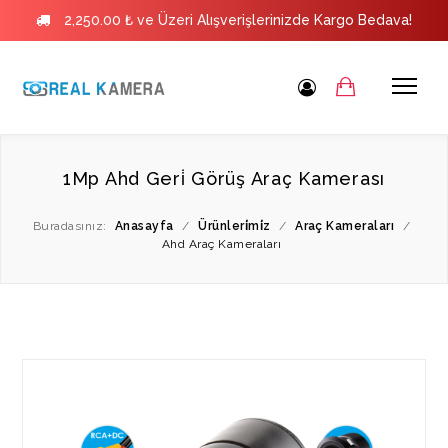
2,250.00 ₺ ve Üzeri Alışverişlerinizde Kargo Bedava!
1Mp Ahd Geri̇ Görüş Araç Kamerası
Buradasınız:
Anasayfa
/
Ürünleri̇mi̇z
/
Araç Kameraları
/
Ahd Araç Kameraları