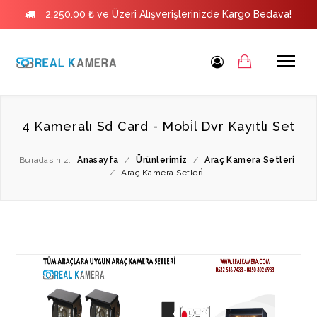
2,250.00 ₺ ve Üzeri Alışverişlerinizde Kargo Bedava!
4 Kameralı Sd Card - Mobi̇l Dvr Kayıtlı Set
Buradasınız:
Anasayfa
/
Ürünleri̇mi̇z
/
Araç Kamera Setleri̇
/
Araç Kamera Setleri̇