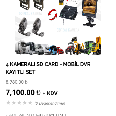
4 KAMERALI SD CARD - MOBİL DVR
KAYITLI SET
8,780.00
₺
7,100.00
₺
+ KDV
★
★
★
★
★
(0 Değerlendirme)
4 KAMERALI SD CARD - KAYITLI SET