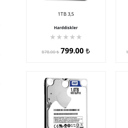
1TB 3,5
Harddiskler
★
★
★
★
★
799.00
₺
878.00
₺