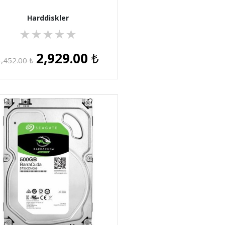
Harddiskler
★
★
★
★
★
2,929.00
₺
3,452.00
₺