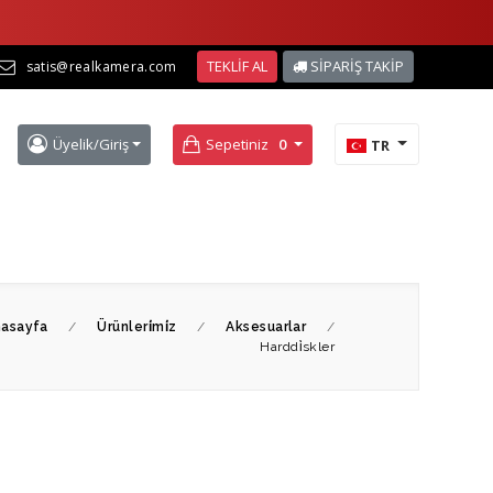
TEKLİF AL
SİPARİŞ TAKİP
satis@realkamera.com
Üyelik/Giriş
Sepetiniz
0
TR
asayfa
/
Ürünleri̇mi̇z
/
Aksesuarlar
/
Harddi̇skler