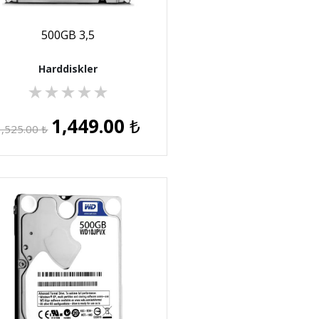
500GB 3,5
Harddiskler
★
★
★
★
★
1,449.00
₺
1,525.00
₺