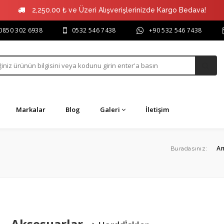
2,250.00 ₺ ve Üzeri Alışverişlerinizde Kargo Bedava!
0850 302 6938
0532 546 7438
+90 532 546 7438
Markalar
Blog
Galeri
İletişim
Buradasınız:
An
Aksesuarlar