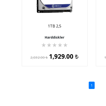
1TB 2,5
Harddiskler
★
★
★
★
★
1,929.00
₺
2,032.00
₺
(current)
1