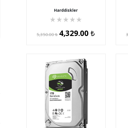
Harddiskler
★
★
★
★
★
4,329.00
₺
5,350.00
₺