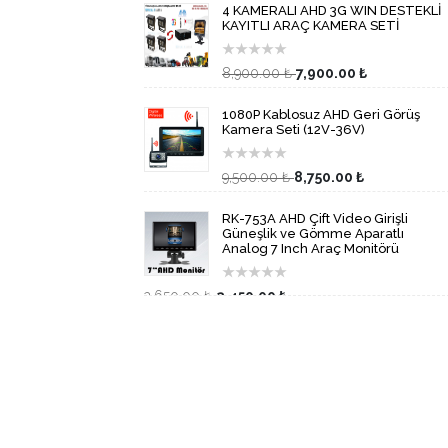
4 KAMERALI AHD 3G WIN DESTEKLİ
KAYITLI ARAÇ KAMERA SETİ
★
★
★
★
★
8,900.00 ₺
7,900.00 ₺
1080P Kablosuz AHD Geri Görüş
Kamera Seti (12V-36V)
★
★
★
★
★
9,500.00 ₺
8,750.00 ₺
RK-753A AHD Çift Video Girişli
Güneşlik ve Gömme Aparatlı
Analog 7 Inch Araç Monitörü
★
★
★
★
★
2,650.00 ₺
2,450.00 ₺