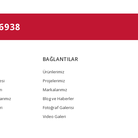
 6938
BAĞLANTILAR
Ürünlerimiz
esi
Projelerimiz
rı
Markalarımız
arımız
Blog ve Haberler
ri
Fotoğraf Galerisi
Video Galeri