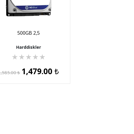
500GB 2,5
Harddiskler
★
★
★
★
★
1,479.00
₺
1,585.00
₺