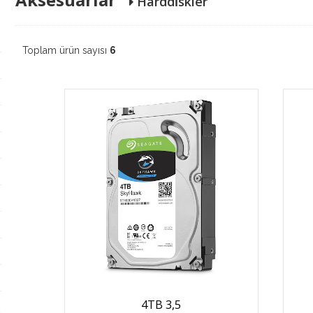
Harddi̇skler
Toplam ürün sayısı
6
4TB 3,5