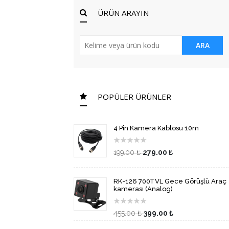
ÜRÜN ARAYIN
ARA
POPÜLER ÜRÜNLER
4 Pin Kamera Kablosu 10m
★
★
★
★
★
199.00 ₺
279.00 ₺
RK-126 700TVL Gece Görüşlü Araç
kamerası (Analog)
★
★
★
★
★
455.00 ₺
399.00 ₺