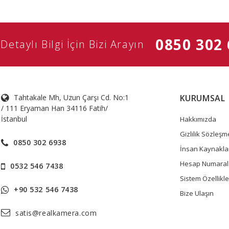
0850 302
Detaylı Bilgi İçin Bizi Arayın
Tahtakale Mh, Uzun Çarşı Cd. No:1
KURUMSAL
/ 111 Eryaman Han 34116 Fatih/
İstanbul
Hakkımızda
Gizlilik Sözleşm
0850 302 6938
İnsan Kaynakla
Hesap Numaral
0532 546 7438
Sistem Özellikle
+90 532 546 7438
Bize Ulaşın
satis@realkamera.com