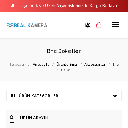
2,250.00 ₺ ve Üzeri Alışverişlerinizde Kargo Bedava!
Bnc Soketler
Buradasınız:
Anasayfa
/
Ürünleri̇mi̇z
/
Aksesuarlar
/
Bnc
Soketler
ÜRÜN KATEGORİLERİ
ÜRÜN ARAYIN