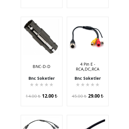
4 Pin E -
BNC-D-D
RCA,DC,RCA
Bnc Soketler
Bnc Soketler
★
★
★
★
★
★
★
★
★
★
12.00
₺
29.00
₺
14.00
₺
45.00
₺