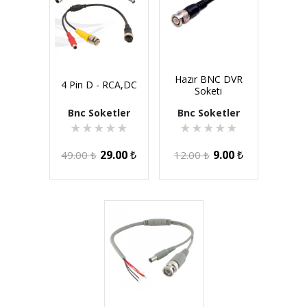
Hazır BNC DVR
4 Pin D - RCA,DC
Soketi
Bnc Soketler
Bnc Soketler
★
★
★
★
★
★
★
★
★
★
29.00
₺
9.00
₺
49.00
₺
12.00
₺