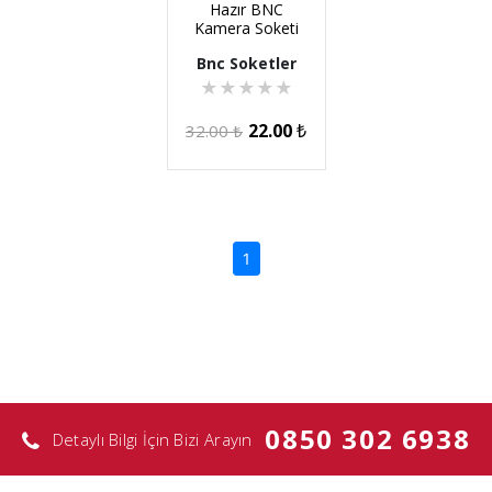
Hazır BNC
Kamera Soketi
Bnc Soketler
★
★
★
★
★
22.00
₺
32.00
₺
(current)
1
0850 302 6938
Detaylı Bilgi İçin Bizi Arayın